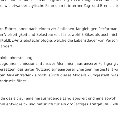
 aus, sondern fährt sich auch großartig. Es ist vollgepackt mit Fe
ind, wie etwa der stylische Rahmen mit interner Zug- und Bremsle
von Fahrer:innen nach einem verlässlichen, langlebigen Performan
 Vielseitigkeit und Belastbarkeit für sowohl E-Bikes als auch nic
GLIDE-Antriebstechnologie, welche die Lebensdauer von Verschle
längert.
miniumherstellung
begonnen, emissionsintensives Aluminium aus unserer Fertigung 
rsetzen, das unter Nutzung erneuerbarer Energien hergestellt w
ten Alu-Fahrräder – einschließlich dieses Modells – umgestellt, wa
abdrucks führt.
de gezielt auf eine herausragende Langlebigkeit und eine sowoh
in entwickelt – und natürlich für ein großartiges Tretgefühl. Exk