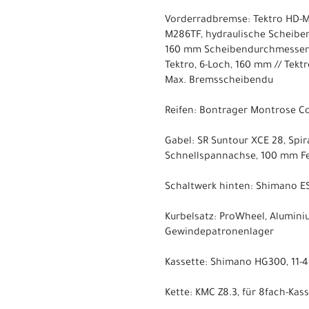
Vorderradbremse: Tektro HD-M
M286TF, hydraulische Scheibe
160 mm Scheibendurchmesser
Tektro, 6-Loch, 160 mm // Tekt
Max. Bremsscheibendu
Reifen: Bontrager Montrose Co
Gabel: SR Suntour XCE 28, Spi
Schnellspannachse, 100 mm F
Schaltwerk hinten: Shimano 
Kurbelsatz: ProWheel, Alumini
Gewindepatronenlager
Kassette: Shimano HG300, 11-45
Kette: KMC Z8.3, für 8fach-Kas