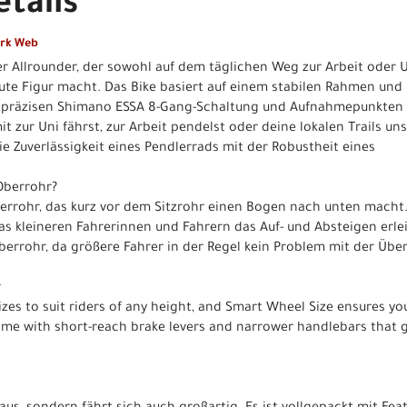
tails
ark Web
iter Allrounder, der sowohl auf dem täglichen Weg zur Arbeit oder
e Figur macht. Das Bike basiert auf einem stabilen Rahmen und 
r präzisen Shimano ESSA 8-Gang-Schaltung und Aufnahmepunkten 
it zur Uni fährst, zur Arbeit pendelst oder deine lokalen Trails un
e Zuverlässigkeit eines Pendlerrads mit der Robustheit eines
Oberrohr?
rrohr, das kurz vor dem Sitzrohr einen Bogen nach unten macht. 
s kleineren Fahrerinnen und Fahrern das Auf- und Absteigen erl
rrohr, da größere Fahrer in der Regel kein Problem mit der Üb
r
zes to suit riders of any height, and Smart Wheel Size ensures yo
come with short-reach brake levers and narrower handlebars that g