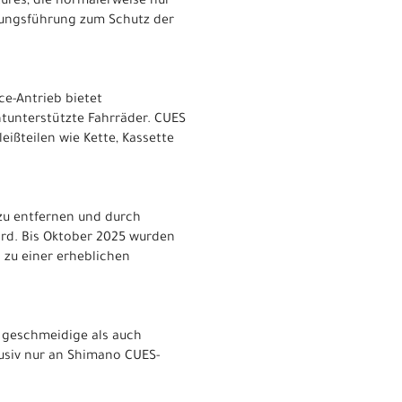
atures, die normalerweise nur
itungsführung zum Schutz der
ce-Antrieb bietet
htunterstützte Fahrräder. CUES
ißteilen wie Kette, Kassette
zu entfernen und durch
ird. Bis Oktober 2025 wurden
s zu einer erheblichen
l geschmeidige als auch
lusiv nur an Shimano CUES-