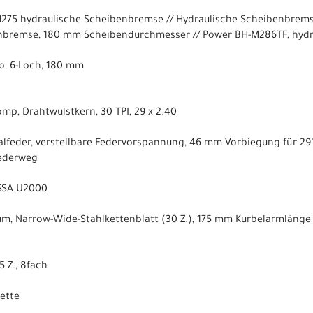
275 hydraulische Scheibenbremse // Hydraulische Scheibenbrems
nbremse, 180 mm Scheibendurchmesser // Power BH-M286TF, hydr
ro, 6-Loch, 180 mm
mp, Drahtwulstkern, 30 TPI, 29 x 2.40
ralfeder, verstellbare Federvorspannung, 46 mm Vorbiegung für 29
ederweg
ESSA U2000
um, Narrow-Wide-Stahlkettenblatt (30 Z.), 175 mm Kurbelarmlänge
 Z., 8fach
sette