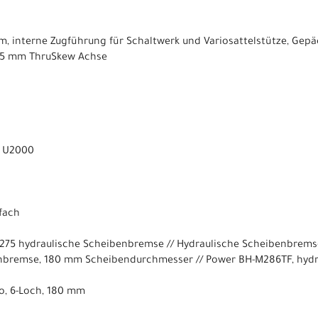
m, interne Zugführung für Schaltwerk und Variosattelstütze, Gep
x 5 mm ThruSkew Achse
A U2000
fach
275 hydraulische Scheibenbremse // Hydraulische Scheibenbremse
nbremse, 180 mm Scheibendurchmesser // Power BH-M286TF, hydr
ro, 6-Loch, 180 mm