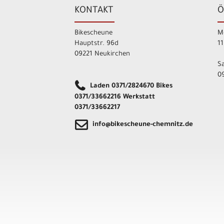
KONTAKT
Ö
Bikescheune
M
Hauptstr. 96d
11
09221 Neukirchen
S
09
Laden 0371/2824670 Bikes
0371/33662216 Werkstatt
0371/33662217
info@bikescheune-chemnitz.de