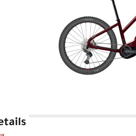
tails
MIX