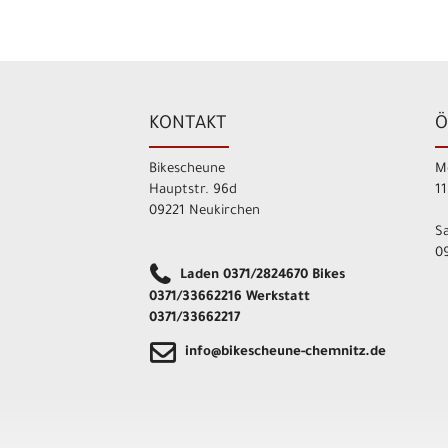
KONTAKT
Ö
Bikescheune
M
Hauptstr. 96d
11
09221 Neukirchen
S
09
Laden 0371/2824670 Bikes
0371/33662216 Werkstatt
0371/33662217
info@bikescheune-chemnitz.de