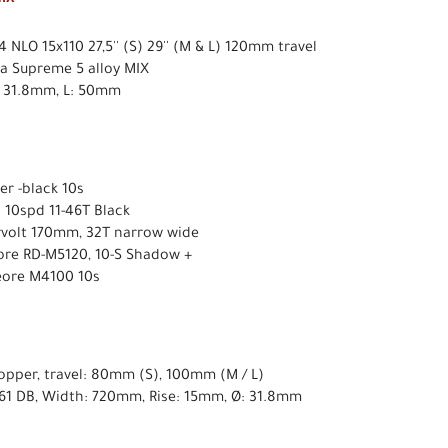
NLO 15x110 27,5'' (S) 29'' (M & L) 120mm travel
a Supreme 5 alloy MIX
Ø: 31.8mm, L: 50mm
er -black 10s
 10spd 11-46T Black
ervolt 170mm, 32T narrow wide
ore RD-M5120, 10-S Shadow +
eore M4100 10s
ropper, travel: 80mm (S), 100mm (M / L)
061 DB, Width: 720mm, Rise: 15mm, Ø: 31.8mm