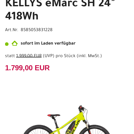
KELLYS eMarc SH 24"
418Wh
Art.Nr. 8585053831228
sofort im Laden verfügbar
statt
1.999,00 EUR
(
UVP
) pro Stück (inkl. MwSt.)
1.799,00 EUR