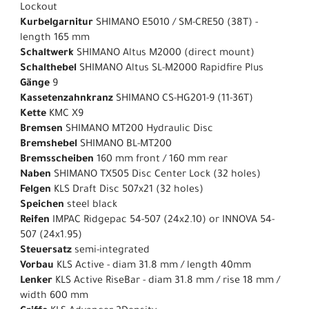
Lockout
Kurbelgarnitur
SHIMANO E5010 / SM-CRE50 (38T) -
length 165 mm
Schaltwerk
SHIMANO Altus M2000 (direct mount)
Schalthebel
SHIMANO Altus SL-M2000 Rapidfire Plus
Gänge
9
Kassetenzahnkranz
SHIMANO CS-HG201-9 (11-36T)
Kette
KMC X9
Bremsen
SHIMANO MT200 Hydraulic Disc
Bremshebel
SHIMANO BL-MT200
Bremsscheiben
160 mm front / 160 mm rear
Naben
SHIMANO TX505 Disc Center Lock (32 holes)
Felgen
KLS Draft Disc 507x21 (32 holes)
Speichen
steel black
Reifen
IMPAC Ridgepac 54-507 (24x2.10) or INNOVA 54-
507 (24x1.95)
Steuersatz
semi-integrated
Vorbau
KLS Active - diam 31.8 mm / length 40mm
Lenker
KLS Active RiseBar - diam 31.8 mm / rise 18 mm /
width 600 mm