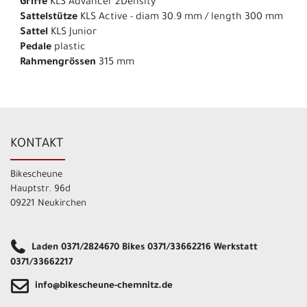
Griffe
KLS Advancer 2Density
Sattelstütze
KLS Active - diam 30.9 mm / length 300 mm
Sattel
KLS Junior
Pedale
plastic
Rahmengrössen
315 mm
KONTAKT
Bikescheune
Hauptstr. 96d
09221 Neukirchen
Laden 0371/2824670 Bikes 0371/33662216 Werkstatt
0371/33662217
info@bikescheune-chemnitz.de