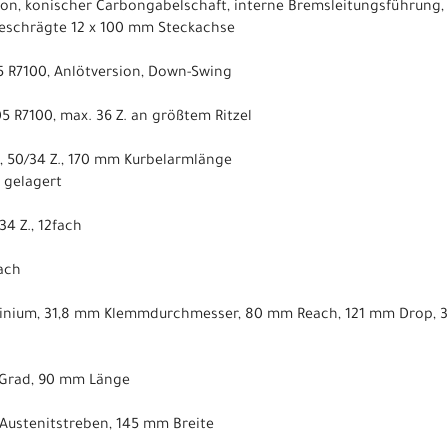
on, konischer Carbongabelschaft, interne Bremsleitungsführung,
schrägte 12 x 100 mm Steckachse
5 R7100, Anlötversion, Down-Swing
5 R7100, max. 36 Z. an größtem Ritzel
, 50/34 Z., 170 mm Kurbelarmlänge
n gelagert
34 Z., 12fach
ach
inium, 31,8 mm Klemmdurchmesser, 80 mm Reach, 121 mm Drop, 3
7 Grad, 90 mm Länge
, Austenitstreben, 145 mm Breite