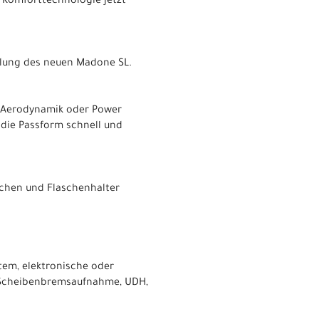
e Komforttechnologie jetzt
cklung des neuen Madone SL.
f Aerodynamik oder Power
 die Passform schnell und
schen und Flaschenhalter
stem, elektronische oder
 Scheibenbremsaufnahme, UDH,