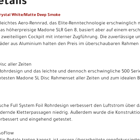
tails
Crystal White/Matte Deep Smoke
 leichtes Aero-Rennrad, das Elite-Renntechnologie erschwinglich 
as höherpreisige Madone SLR Gen 8, basiert aber auf einem ersc
zweiteiligen Cockpit mit interner Zugführung. Die zuverlässige 
fräder aus Aluminium halten den Preis im überschaubaren Rahmen
sc aller Zeiten
o-Rohrdesign und das leichte und dennoch erschwingliche 500 Se
htesten Madone SL Disc Rahmenset aller Zeiten und zum idealen B
che Full System Foil Rohrdesign verbessert den Luftstrom über 
rdernde Kletterpassagen niedrig. Außerdem wurde die Konstrukti
verbessert und eingehend getestet.
IsoFlow