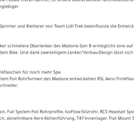
 die Pedale treten kannst, ist unsere überarbeitete rennfokussiert
hgiebiger.
Sprinter und Kletterer von Team Lidl-Trek beeinflusste die Entwi
nker schmalere Oberlenker des Madone Gen 8 ermöglicht eine au
 dem Bike. Und dank zweiteiligem Lenker/Vorbau-Design lässt sich
nkflaschen für noch mehr Spe
stem Foil Rohrformen des Madone entwickelten RSL Aero-Trinkfla
chneller.
, Full System Foil Rohrprofile, IsoFlow-Sitzrohr, RCS Headset Sy
h, abnehmbare Aero-Kettenführung, T47-Innenlager, Flat Mount