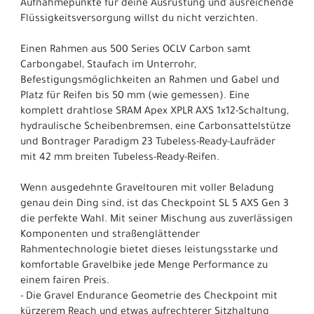
Aufnahmepunkte für deine Ausrüstung und ausreichende
Flüssigkeitsversorgung willst du nicht verzichten.
Einen Rahmen aus 500 Series OCLV Carbon samt
Carbongabel, Staufach im Unterrohr,
Befestigungsmöglichkeiten an Rahmen und Gabel und
Platz für Reifen bis 50 mm (wie gemessen). Eine
komplett drahtlose SRAM Apex XPLR AXS 1x12-Schaltung,
hydraulische Scheibenbremsen, eine Carbonsattelstütze
und Bontrager Paradigm 23 Tubeless-Ready-Laufräder
mit 42 mm breiten Tubeless-Ready-Reifen.
Wenn ausgedehnte Graveltouren mit voller Beladung
genau dein Ding sind, ist das Checkpoint SL 5 AXS Gen 3
die perfekte Wahl. Mit seiner Mischung aus zuverlässigen
Komponenten und straßenglättender
Rahmentechnologie bietet dieses leistungsstarke und
komfortable Gravelbike jede Menge Performance zu
einem fairen Preis.
- Die Gravel Endurance Geometrie des Checkpoint mit
kürzerem Reach und etwas aufrechterer Sitzhaltung