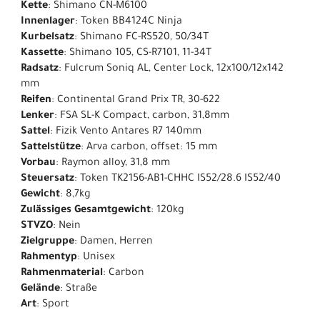
Kette
: Shimano CN-M6100
Innenlager
: Token BB4124C Ninja
Kurbelsatz
: Shimano FC-RS520, 50/34T
Kassette
: Shimano 105, CS-R7101, 11-34T
Radsatz
: Fulcrum Soniq AL, Center Lock, 12x100/12x142
mm
Reifen
: Continental Grand Prix TR, 30-622
Lenker
: FSA SL-K Compact, carbon, 31,8mm
Sattel
: Fizik Vento Antares R7 140mm
Sattelstütze
: Arva carbon, offset: 15 mm
Vorbau
: Raymon alloy, 31,8 mm
Steuersatz
: Token TK2156-AB1-CHHC IS52/28.6 IS52/40
Gewicht
: 8,7kg
Zulässiges Gesamtgewicht
: 120kg
STVZO
: Nein
Zielgruppe
: Damen, Herren
Rahmentyp
: Unisex
Rahmenmaterial
: Carbon
Gelände
: Straße
Art
: Sport