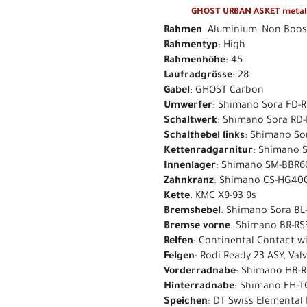
GHOST URBAN ASKET metalli
Rahmen
: Aluminium, Non Boos
Rahmentyp
: High
Rahmenhöhe
: 45
Laufradgrösse
: 28
Gabel
: GHOST Carbon
Umwerfer
: Shimano Sora FD-
Schaltwerk
: Shimano Sora RD-
Schalthebel links
: Shimano Sor
Kettenradgarnitur
: Shimano S
Innenlager
: Shimano SM-BBR60
Zahnkranz
: Shimano CS-HG400-
Kette
: KMC X9-93 9s
Bremshebel
: Shimano Sora BL
Bremse vorne
: Shimano BR-RS3
Reifen
: Continental Contact wi
Felgen
: Rodi Ready 23 ASY, Val
Vorderradnabe
: Shimano HB-R
Hinterradnabe
: Shimano FH-T
Speichen
: DT Swiss Elemental