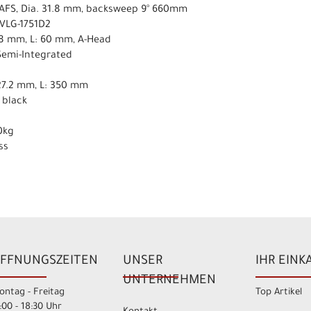
AFS, Dia. 31.8 mm, backsweep 9° 660mm
VLG-1751D2
1.8 mm, L: 60 mm, A-Head
Semi-Integrated
N
 27.2 mm, L: 350 mm
 black
0kg
ss
FFNUNGSZEITEN
UNSER
IHR EINK
UNTERNEHMEN
ontag - Freitag
Top Artikel
:00 - 18:30 Uhr