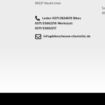
09221 Neukirchen
S
09
Laden 0371/2824670 Bikes
0371/33662216 Werkstatt
0371/33662217
info@bikescheune-chemnitz.de