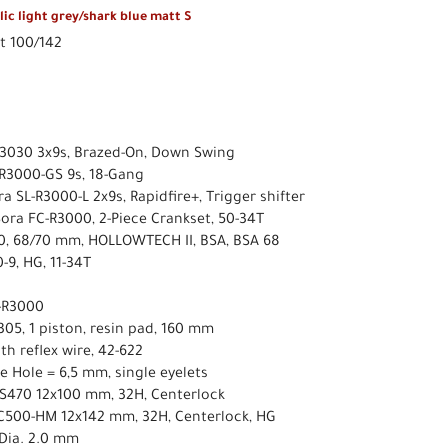
c light grey/shark blue matt S
t 100/142
R3030 3x9s, Brazed-On, Down Swing
R3000-GS 9s, 18-Gang
a SL-R3000-L 2x9s, Rapidfire+, Trigger shifter
ora FC-R3000, 2-Piece Crankset, 50-34T
, 68/70 mm, HOLLOWTECH II, BSA, BSA 68
9, HG, 11-34T
-R3000
05, 1 piston, resin pad, 160 mm
th reflex wire, 42-622
ve Hole = 6,5 mm, single eyelets
S470 12x100 mm, 32H, Centerlock
C500-HM 12x142 mm, 32H, Centerlock, HG
 Dia. 2.0 mm