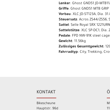
Lenker
: Ghost GND51 JD-MTB11
Griffe
: Ghost GND51 MTB GRIP 
Vorbau
: XLC JD-ST123A, Dia. 3
Steuersatz
: Acros ZS44/ZS56, 
Sattel
: Selle Royal SRX 1221UR
Sattelstütze
: XLC SP-DC1, Dia.
Pedale
: FPD NW-91K steel cage
Gewicht
: 11.56kg
Zulässiges Gesamtgewicht
: 12
Fahrradtyp
: City, Trekking, Cro
KONTAKT
Ö
Bikescheune
M
Hauptstr. 96d
11