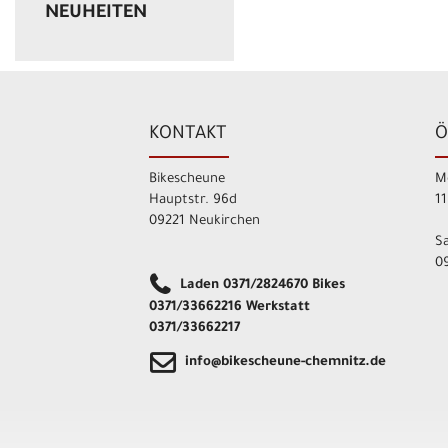
NEUHEITEN
KONTAKT
Ö
Bikescheune
M
Hauptstr. 96d
11
09221 Neukirchen
S
09
Laden 0371/2824670 Bikes
0371/33662216 Werkstatt
0371/33662217
info@bikescheune-chemnitz.de