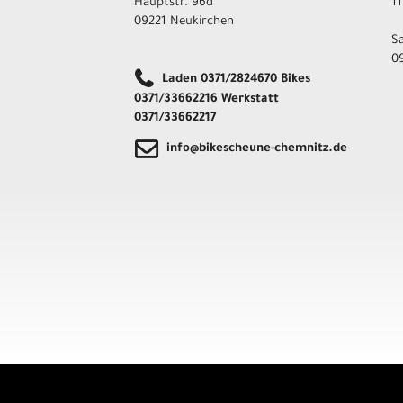
Hauptstr. 96d
11
09221 Neukirchen
S
09
Laden 0371/2824670 Bikes
0371/33662216 Werkstatt
0371/33662217
info@bikescheune-chemnitz.de